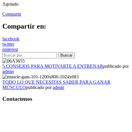
Agotado
Compartir
Compartir en:
facebook
twitter
pinterest
5 CONSEJOS PARA MOTIVARTE A ENTRENAR
publicado por
admin
TODO LO QUE NECESITAS SABER PARA GANAR
MÚSCULO
publicado por
admin
Contactenos
Bogotá – Colombia
Whatsapp:3118235941
Correo:
info@outletfitcolombia.co