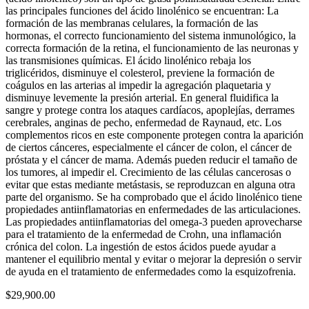
las principales funciones del ácido linolénico se encuentran: La
formación de las membranas celulares, la formación de las
hormonas, el correcto funcionamiento del sistema inmunológico, la
correcta formación de la retina, el funcionamiento de las neuronas y
las transmisiones químicas. El ácido linolénico rebaja los
triglicéridos, disminuye el colesterol, previene la formación de
coágulos en las arterias al impedir la agregación plaquetaria y
disminuye levemente la presión arterial. En general fluidifica la
sangre y protege contra los ataques cardíacos, apoplejías, derrames
cerebrales, anginas de pecho, enfermedad de Raynaud, etc. Los
complementos ricos en este componente protegen contra la aparición
de ciertos cánceres, especialmente el cáncer de colon, el cáncer de
próstata y el cáncer de mama. Además pueden reducir el tamaño de
los tumores, al impedir el. Crecimiento de las células cancerosas o
evitar que estas mediante metástasis, se reproduzcan en alguna otra
parte del organismo. Se ha comprobado que el ácido linolénico tiene
propiedades antiinflamatorias en enfermedades de las articulaciones.
Las propiedades antiinflamatorias del omega-3 pueden aprovecharse
para el tratamiento de la enfermedad de Crohn, una inflamación
crónica del colon. La ingestión de estos ácidos puede ayudar a
mantener el equilibrio mental y evitar o mejorar la depresión o servir
de ayuda en el tratamiento de enfermedades como la esquizofrenia.
$
29,900.00