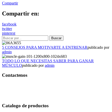
Compartir
Compartir en:
facebook
twitter
pinterest
5 CONSEJOS PARA MOTIVARTE A ENTRENAR
publicado por
admin
TODO LO QUE NECESITAS SABER PARA GANAR
MÚSCULO
publicado por
admin
Contactenos
Bogotá – Colombia
Whatsapp:3118235941
Correo:
info@outletfitcolombia.co
Catalogo de productos