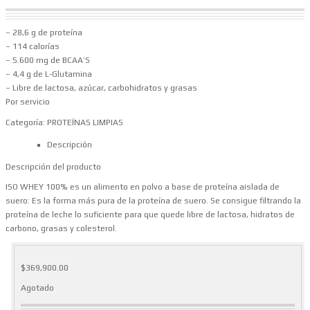
– 28,6 g de proteína
– 114 calorías
– 5.600 mg de BCAA’S
– 4,4 g de L-Glutamina
– Libre de lactosa, azúcar, carbohidratos y grasas
Por servicio
Categoría:
PROTEÍNAS LIMPIAS
Descripción
Descripción del producto
ISO WHEY 100% es un alimento en polvo a base de proteína aislada de
suero: Es la forma más pura de la proteína de suero. Se consigue filtrando la
proteína de leche lo suficiente para que quede libre de lactosa, hidratos de
carbono, grasas y colesterol.
$
369,900.00
Agotado