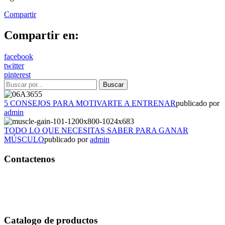
Compartir
Compartir en:
facebook
twitter
pinterest
5 CONSEJOS PARA MOTIVARTE A ENTRENAR
publicado por
admin
TODO LO QUE NECESITAS SABER PARA GANAR
MÚSCULO
publicado por
admin
Contactenos
Bogotá – Colombia
Whatsapp:3118235941
Correo:
info@outletfitcolombia.co
Catalogo de productos