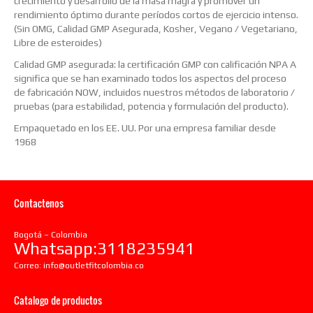
crecimiento y desarrollo de la masa magra y promover un
rendimiento óptimo durante períodos cortos de ejercicio intenso.
(Sin OMG, Calidad GMP Asegurada, Kosher, Vegano / Vegetariano,
Libre de esteroides)
Calidad GMP asegurada: la certificación GMP con calificación NPA A
significa que se han examinado todos los aspectos del proceso
de fabricación NOW, incluidos nuestros métodos de laboratorio /
pruebas (para estabilidad, potencia y formulación del producto).
Empaquetado en los EE. UU. Por una empresa familiar desde
1968
Contactenos
Bogotá – Colombia
Whatsapp:3118235941
Correo:
info@outletfitcolombia.co
Catalogo de productos