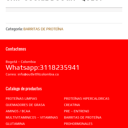
Categoría:
BARRITAS DE PROTEÍNA
Contactenos
Bogotá – Colombia
Whatsapp:3118235941
Correo:
info@outletfitcolombia.co
Catalogo de productos
PROTEÍNAS LIMPIAS
PROTEÍNAS HIPERCALORICAS
QUEMADORES DE GRASA
CREATINA
AMINOS / BCAA
PRE – ENTRENO
MULTIVITAMINICOS – VITAMINAS
BARRITAS DE PROTEÍNA
GLUTAMINA
PROHORMONALES